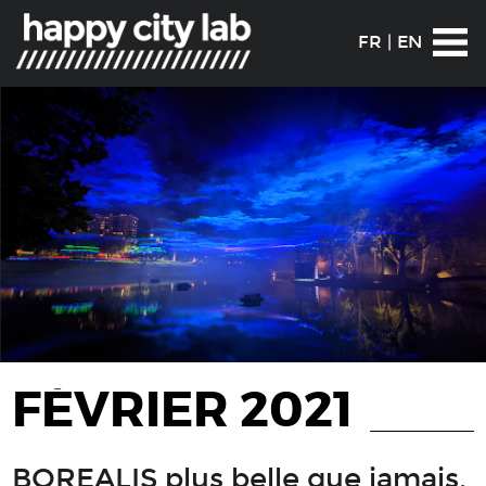
FR
|
EN
FÉVRIER 2021
BOREALIS plus belle que jamais,