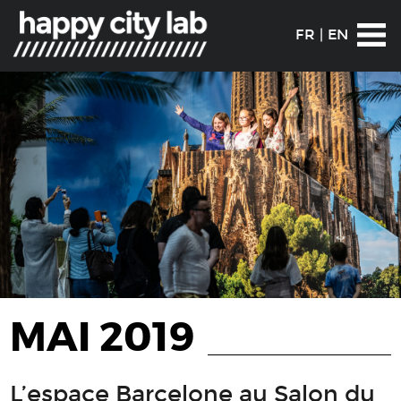
FR
|
EN
MAI 2019
L’espace Barcelone au Salon du