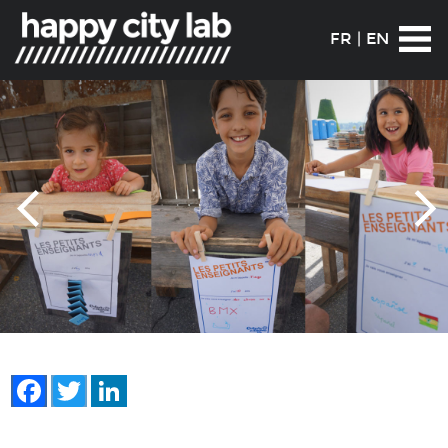
FR
|
EN
Facebook
Twitter
LinkedIn