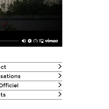
ct
isations
Officiel
nts