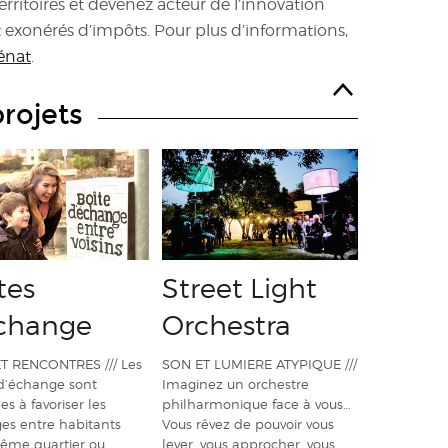
rritoires et devenez acteur de l’innovation
t exonérés d’impôts. Pour plus d’informations,
énat
.
projets
tes
Street Light
change
Orchestra
T RENCONTRES /// Les
SON ET LUMIERE ATYPIQUE ///
 d’échange sont
Imaginez un orchestre
es à favoriser les
philharmonique face à vous…
es entre habitants
Vous rêvez de pouvoir vous
ême quartier ou
lever, vous approcher, vous