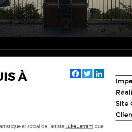
Facebook
Twitter
LinkedIn
UIS À
Impa
Réal
Site 
Clie
rtistique et social de l'artiste
Luke Jerram
que