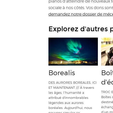
pianos d’atteindre de nouveaux te
sociale à nos côtés. Vos dons son
demandez notre dossier de méc
Explorez d'autres 
Borealis
Boî
d'é
DES AURORES BOREALES, ICI
ET MAINTENANT /// À travers
TROC E
les âges, l’humanité a
Boîtes
attribué d'innombrables
destiné
légendes aux aurores
échang
boréales. Aujourd'hui, nous
d’un m
pouvons simuler ce