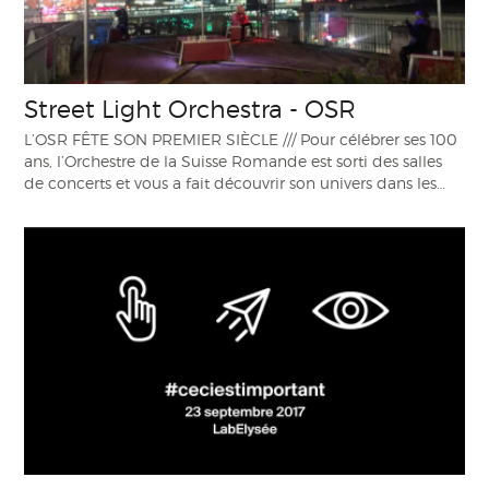
Street Light Orchestra - OSR
L’OSR FÊTE SON PREMIER SIÈCLE /// Pour célébrer ses 100
ans, l’Orchestre de la Suisse Romande est sorti des salles
de concerts et vous a fait découvrir son univers dans les…